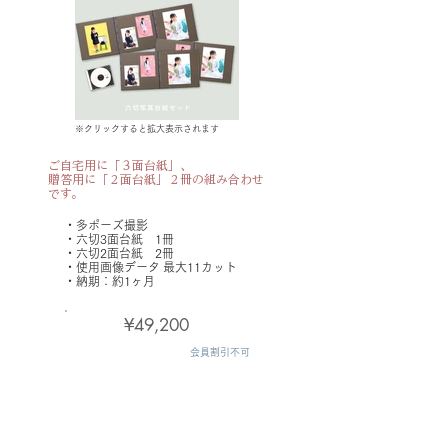
※クリックすると拡大表示されます
ご自宅用に「３面台紙」、
贈答用に「２面台紙」２冊の組み合わせ
です。
・​多ポーズ撮影
・六切3面台紙 1冊
・六切2面台紙 2冊
・使用画像データ
最大11カット
​・納期：約1ヶ月
¥49,200
会員割引不可