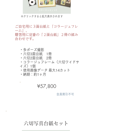
※クリックすると拡大表示されます
ご自宅用に３面台紙と「コラージュフレ
ーム」、
贈答用に定番の「２面台紙」２冊の組み
合わせです。
・​多ポーズ撮影
・六切3面台紙 1冊
・六切2面台紙 2冊
・コラージュフレーム（六切ワイドサ
イズ）1個
・使用画像データ
最大14カット
​・納期：約1ヶ月
¥57,800
会員割引不可
六切写真台紙セット