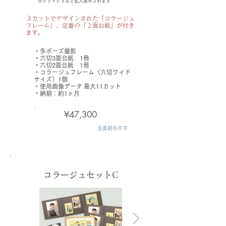
※クリックすると拡大表示されます
３カットでデザインされた「コラージュ
フレーム」、定番の「２面台紙」が付き
ます。
・​多ポーズ撮影
・六切3面台紙 1冊
・六切2面台紙 1冊
・コラージュフレーム（六切ワイド
サイズ）1個
・使用画像データ
最大11カット
​・納期：約1ヶ月
¥47,300
会員割引不可
コラージュセットC