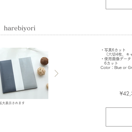
arebiyori
・写真6カット
（六切4枚、キャ
・使用画像データ
6カット
​Color：Blue or G
¥42,
拡大表示されます