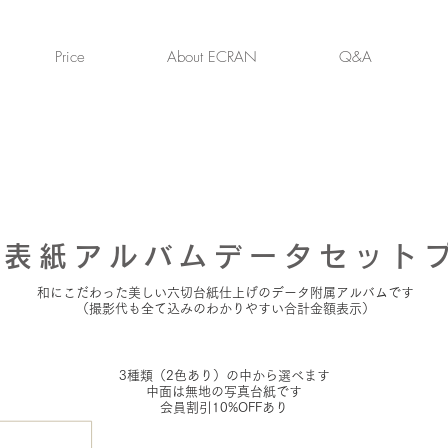
Price
About ECRAN
Q&A
表紙アルバムデータセット
和にこだわった美しい六切台紙仕上げのデータ附属アルバムです
（撮影代も全て込みのわかりやすい合計金額表示）
3種類（2色あり）の中から選べます
中面は無地の写真台紙です
会員割引10%OFFあり