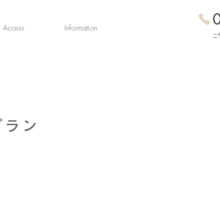
0
Access
Information
ご
プラン