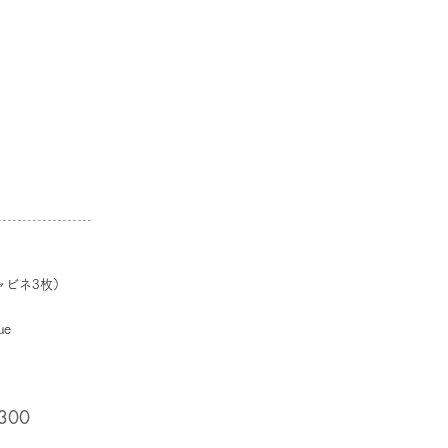
ビネ3枚）
ue
300