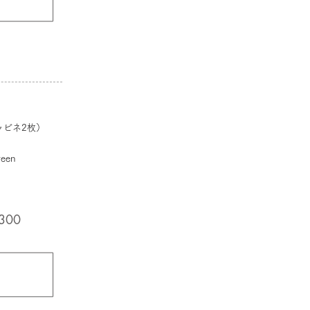
ビネ2枚）
reen
300