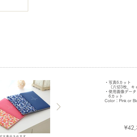
」
・写真6カット
（六切3枚、キャ
​・使用画像データ
6カット
Color：Pink or Bl
¥42,
拡大表示されます