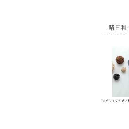
「晴日和」h
※クリックすると