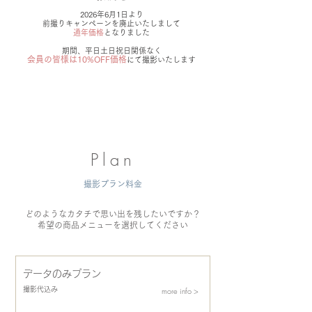
2026年6月1日より
前撮りキャンペーンを廃止いたしまして
​通年価格
となりました
期間、平日土日祝日関係なく
会員の皆様は10%OFF価格
にて撮影いたします
Plan
撮影プラン料金
どのようなカタチで思い出を残したいですか？
希望の商品メニューを選択してください
データのみプラン
撮影代込み
more info >