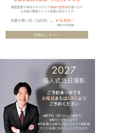
種類豊富なWEBカタログより
振袖
や
男性袴
が選べます
​※衣装の種類によって金額が変わります
衣装小物一式／2泊3日
​…
¥16,800〜
（着付け代別途）
詳細はこちら＞
2027
成人式当日撮影
ご予約承り中です
お電話
または
LINE
より
ご予約ください
■要予約（朝7:00より撮影可）
■着付けプランは不可
■写真選びは後日になりますので撮影後
すぐに会場に向かうことができます