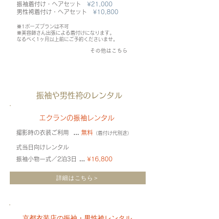
振袖着付け・ヘアセット
¥21,000
男性袴着付け・ヘアセット
¥10,800
※1ポーズプランは不可
※美容師さん出張による着付けになります。
​なるべく1ヶ月以上前にご予約くださいませ。
その他はこちら
振袖や男性袴のレンタル
エクランの振袖レンタル
撮影時の衣装ご利用
​…
無料
（着付け代別途）
式当日向けレンタル
振袖小物一式／2泊3日
​…
¥16,800
詳細はこちら＞
​京都衣装店の振袖・男性袴レンタル