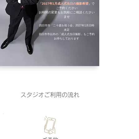
「2027年1月成人式当日の撮影希望」
で
ご予約ください
​お時間の変更もお気軽にご相談ください
ませ
四日市市「二十歳を祝う会」​2027年1月日時
未定
四日市市以外の「成人式当日撮影」もご予約
お待ちしております
スタジオご利用の流れ